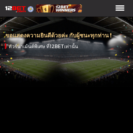
ขอแสดงความยินดีด้วยค่ะ กับผู้ชนะทุกท่าน !
ทัวร์นาเม้นต์พิเศษ ที่12BETเท่านั้น