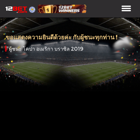
ขอแสดงความยินดีด้วยค่ะ กับผู้ชนะทุกท่าน !
ผู้ชนะ โคปา อเมริกา บราซิล 2019