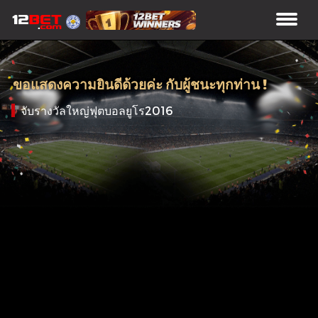
ขอแสดงความยินดีด้วยค่ะ กับผู้ชนะทุกท่าน !
จับรางวัลใหญ่ฟุตบอลยูโร2016